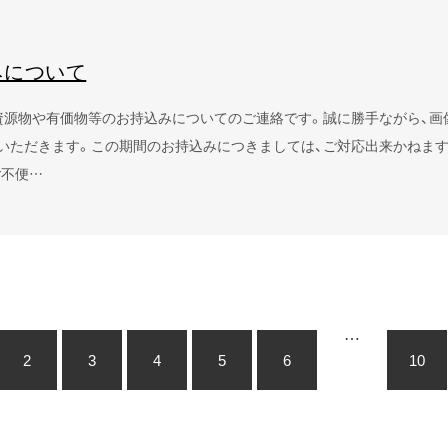
みについて
や有価物等のお持込みについてのご連絡です。誠に勝手ながら、画像の赤丸で示し
いただきます。この期間のお持込みにつきましては、ご対応出来かねま
ご不便…
…
2
3
4
5
6
10